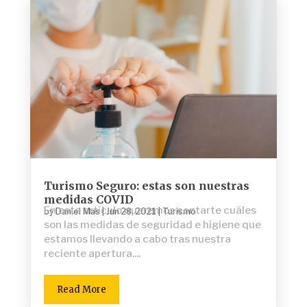
Turismo Seguro: estas son nuestras
medidas COVID
En este artículo queremos contarte cuáles
by
Daniel Mas
|
Jun 28, 2021
|
Turismo
son las medidas de seguridad e higiene que
estamos llevando a cabo tras nuestra
reciente apertura....
Read More