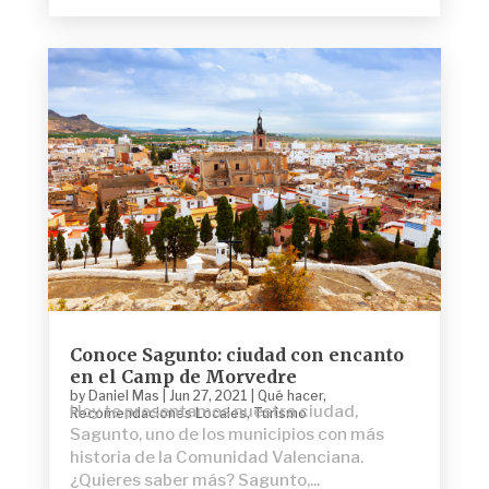
Conoce Sagunto: ciudad con encanto
en el Camp de Morvedre
by
Daniel Mas
|
Jun 27, 2021
|
Qué hacer
,
Hoy te presentamos nuestra ciudad,
Recomendaciones Locales
,
Turismo
Sagunto, uno de los municipios con más
historia de la Comunidad Valenciana.
¿Quieres saber más? Sagunto,...