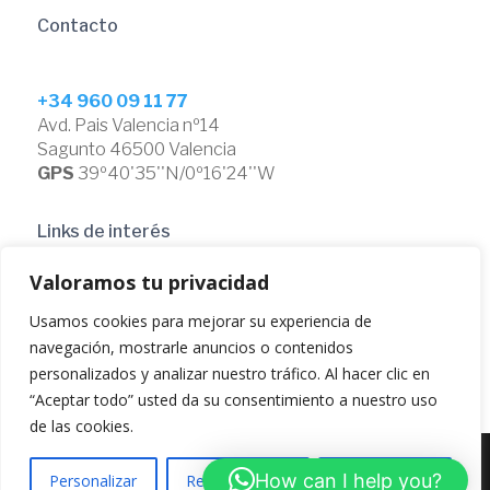
Contacto
+34
960 09 11 77
Avd. Pais Valencia nº14
Sagunto 46500 Valencia
GPS
39º40'35''N/0º16'24''W
Links de interés
Valoramos tu privacidad
Habitaciones
Usamos cookies para mejorar su experiencia de
Galeria
Promociones
navegación, mostrarle anuncios o contenidos
Contacto
personalizados y analizar nuestro tráfico. Al hacer clic en
“Aceptar todo” usted da su consentimiento a nuestro uso
de las cookies.
How can I help you?
Personalizar
Rechazar todo
Aceptar todo