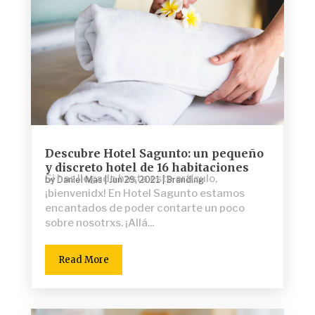
Descubre Hotel Sagunto: un pequeño
y discreto hotel de 16 habitaciones
Si has llegado hasta este artículo,
by
Daniel Mas
|
Jun 29, 2021
|
Branding
¡bienvenidx! En Hotel Sagunto estamos
encantados de poder contarte un poco
sobre nosotrxs. ¡Allá...
Read More