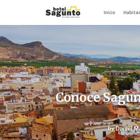
Inicio
Habita
Conoce Sagunt
by
Daniel M