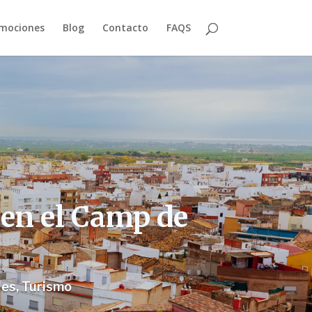
mociones
Blog
Contacto
FAQS
 en el Camp de
les
,
Turismo