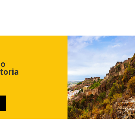
to
toria