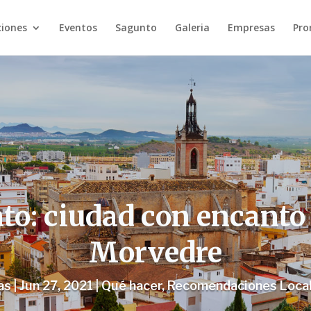
ciones
Eventos
Sagunto
Galeria
Empresas
Pro
o: ciudad con encanto
Morvedre
as
|
Jun 27, 2021
|
Qué hacer
,
Recomendaciones Loca