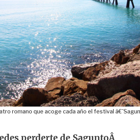
 teatro romano que acoge cada año el festival â€˜Sagu
uedes perderte de SaguntoÂ