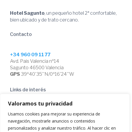
Hotel Sagunto
, un pequeño hotel 2* confortable,
bien ubicado y de trato cercano.
Contacto
+34
960 09 11 77
Avd. Pais Valencia nº14
Sagunto 46500 Valencia
GPS
39º40'35''N/0º16'24''W
Links de interés
Valoramos tu privacidad
Habitaciones
Usamos cookies para mejorar su experiencia de
Galeria
Promociones
navegación, mostrarle anuncios o contenidos
Contacto
personalizados y analizar nuestro tráfico. Al hacer clic en