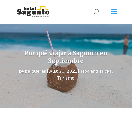
Por qué viajar a Sagunto en
Septiembre
by
ppiqueras
|
Aug 30, 2021
|
Tips and Tricks
,
Turismo